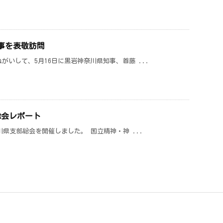
事を表敬訪問
いして、5月16日に黒岩神奈川県知事、首藤 ...
部総会レポート
川県支部総会を開催しました。 国立精神・神 ...