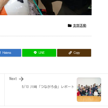

支部活動
!
Hatena
LINE
Copy

Next
5/13 川崎「つながろ会」レポート