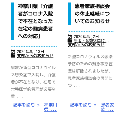
神奈川県「介護
患者家族相談会
者がコロナ入院
の休止継続につ
で不在となった
いてのお知らせ
在宅の難病患者
への対応」

2020年6月2日

患者・家族相談会
,
支部からのお知らせ

2020年6月13日

支部からのお知らせ
新型コロナウィルス感染
予防のための緊急事態宣
家族が新型コロナウイル
言は解除されましたが、
ス感染症で入院し、介護
患者家族相談会の再開に
者が不在となり、在宅で
つ ...
常時医学的管理が必要な
難 ...
年
記事を読む
神奈川
記事を読む
患者家
.
県 ...
族 ...