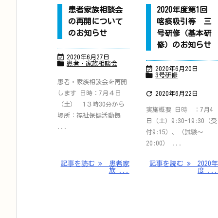
患者家族相談会
2020年度第1回
の再開について
喀痰吸引等 三
のお知らせ
号研修（基本研
修）のお知らせ

2020年6月27日

患者・家族相談会

2020年6月20日

3号研修
患者・家族相談会を再開

します 日時：7月４日
2020年6月22日
（土） 1３時30分から
実施概要 日時 ：7月4
場所：福祉保健活動拠
日（土）9:30-19:30（受
...
付9:15）、（試験～
20:00） ...
記事を読む
患者家
記事を読む
2020
族 ...
度 ..