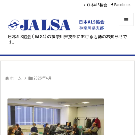
Facebook
日本ALS協会


日本ALS協会(JALSA)の神奈川県支部における活動のお知らせで
メニュ
す。

サイド

前へ



ホーム
>
2026年4月
次へ

検索