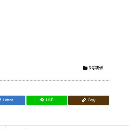

3号研修
!
Hatena
LINE
Copy