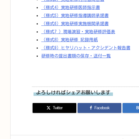
（様式4）実地研修医師指示書
（様式5）実地研修指導講師承諾書
（様式6）実地研修実施機関承諾書
（様式7 ）現場演習・実地研修評価表
（様式8）実地研修 記録用紙
（様式9）ヒヤリハット・アクシデント報告書
研修時の提出書類の保存・送付一覧
よろしければシェアお願いします
Twitter
Facebook
B