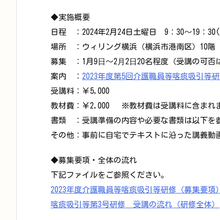
◆実施概要
日程 ：2024年2月24日土曜日 9：30～19：30(
場所 ：ウィリング横浜（横浜市港南区）10階
募集 ：1月9⽇〜2⽉2⽇20名程度（受講の可
案内 ：
2023年度第5回介護職員等喀痰吸引等
受講料：￥5,000
教材費：￥2,000 ※教材費は受講料に含まれ
書類 ：受講準備の内容や必要な書類は以下を
その他：事前に自宅でテキストに沿った講義動画（
◆募集要項・全体の流れ
下記ファイルをご参照ください。
2023年度介護職員等喀痰吸引等研修（募集要項
喀痰吸引等第3号研修 受講の流れ（研修全体）