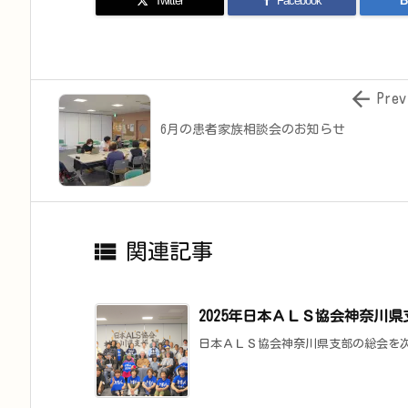
Twitter
Facebook
B

Prev
6月の患者家族相談会のお知らせ

関連記事
2025年日本ＡＬＳ協会神奈川
日本ＡＬＳ協会神奈川県支部の総会を次