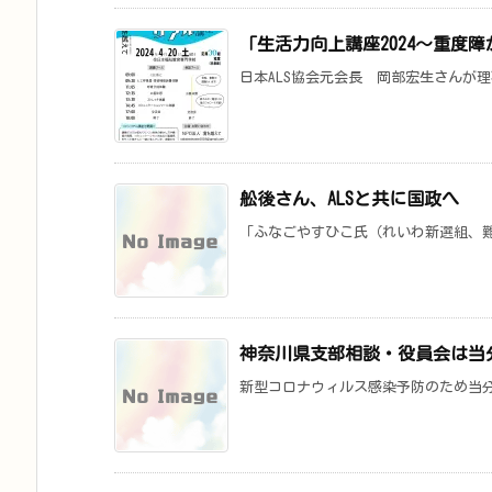
「生活力向上講座2024～重度
日本ALS協会元会長 岡部宏生さんが理事
舩後さん、ALSと共に国政へ
「ふなごやすひこ氏（れいわ新選組、難病
神奈川県支部相談・役員会は当
新型コロナウィルス感染予防のため当分