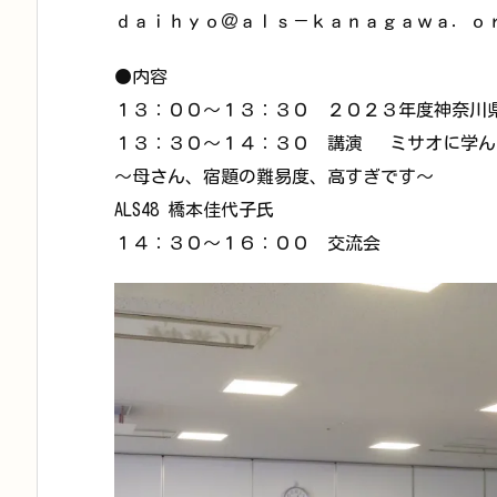
ｄａｉｈｙｏ＠ａｌｓ－ｋａｎａｇａｗａ．ｏ
●内容
１３：００～１３：３０ ２０２３年度神奈川
１３：３０～１４：３０ 講演 ミサオに学んだ
〜母さん、宿題の難易度、高すぎです〜
ALS48 橋本佳代子氏
１４：３０～１６：００ 交流会