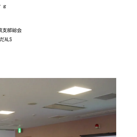
ｒｇ
県支部総会
ALS