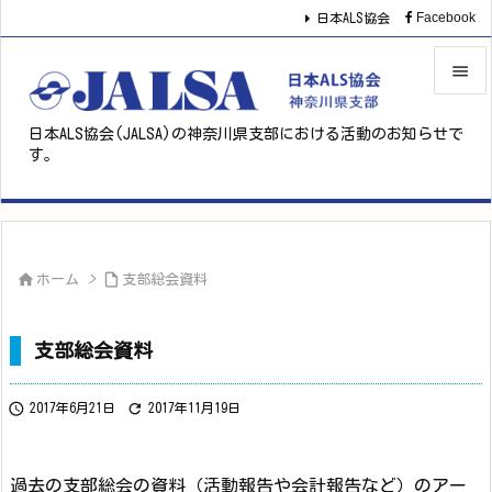
Facebook
日本ALS協会


日本ALS協会(JALSA)の神奈川県支部における活動のお知らせで
メニュ
す。

サイド

前へ



ホーム
>
支部総会資料
次へ

支部総会資料
検索


2017年6月21日
2017年11月19日
過去の支部総会の資料（活動報告や会計報告など）のアー