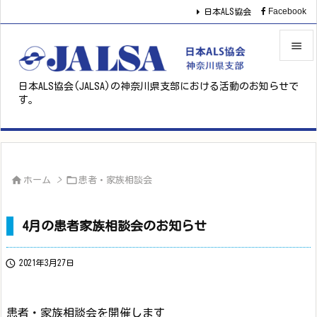
Facebook
日本ALS協会


日本ALS協会(JALSA)の神奈川県支部における活動のお知らせで
メニュ
す。

サイド

前へ



ホーム
>
患者・家族相談会
次へ

4月の患者家族相談会のお知らせ
検索

2021年3月27日
患者・家族相談会を開催します